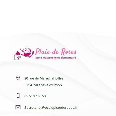

20 rue du Maréchal Joffre
33140 Villenave d’Ornon

05 56 37 46 59

Secretariat@ecolepluiederoses.fr