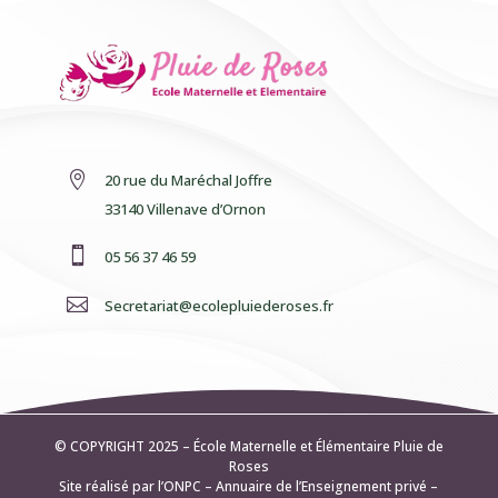

20 rue du Maréchal Joffre
33140 Villenave d’Ornon

05 56 37 46 59

Secretariat@ecolepluiederoses.fr
© COPYRIGHT 2025 – École Maternelle et Élémentaire
Pluie de
Roses
Site réalisé par l’ONPC –
Annuaire de l’Enseignement privé
–